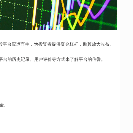
股平台应运而生，为投资者提供资金杠杆，助其放大收益。
看平台的历史记录、用户评价等方式来了解平台的信誉。
安全。