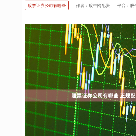
股票证券公司有哪些
作者：股牛网配资
平台：股