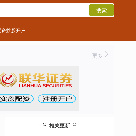
搜索
配资炒股开户
更多
相关更新