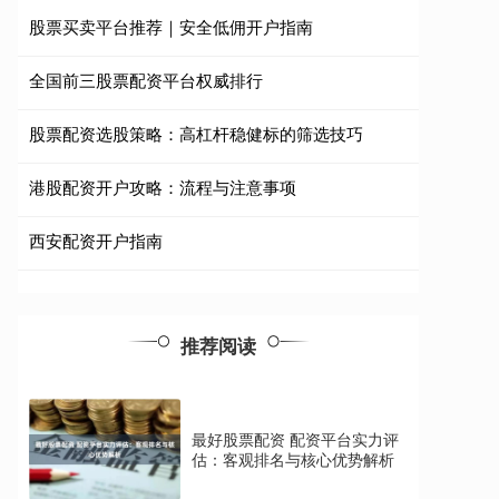
股票买卖平台推荐｜安全低佣开户指南
全国前三股票配资平台权威排行
股票配资选股策略：高杠杆稳健标的筛选技巧
港股配资开户攻略：流程与注意事项
西安配资开户指南
推荐阅读
最好股票配资 配资平台实力评
估：客观排名与核心优势解析