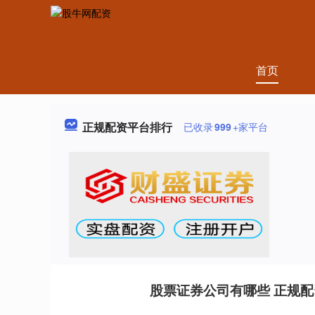
首页
正规配资平台排行
已收录
999
+家平台
股票证券公司有哪些 正规