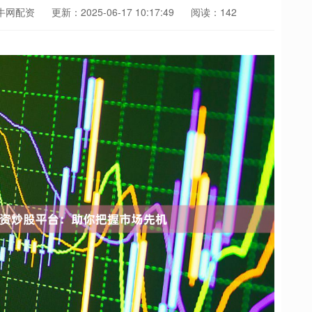
牛网配资
更新：2025-06-17 10:17:49
阅读：142