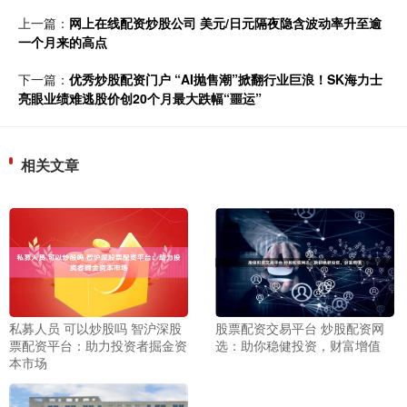
上一篇：
网上在线配资炒股公司 美元/日元隔夜隐含波动率升至逾
一个月来的高点
下一篇：
优秀炒股配资门户 “AI抛售潮”掀翻行业巨浪！SK海力士
亮眼业绩难逃股价创20个月最大跌幅“噩运”
相关文章
私募人员 可以炒股吗 智沪深股
股票配资交易平台 炒股配资网
票配资平台：助力投资者掘金资
选：助你稳健投资，财富增值
本市场