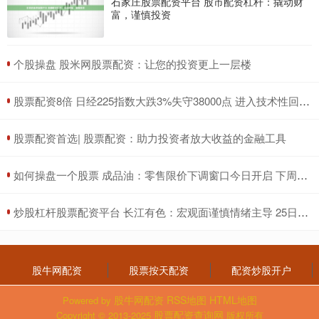
石家庄股票配资平台 股市配资杠杆：撬动财
富，谨慎投资
​个股操盘 股米网股票配资：让您的投资更上一层楼
​股票配资8倍 日经225指数大跌3%失守38000点 进入技术性回调区间
​股票配资首选| 股票配资：助力投资者放大收益的金融工具
​如何操盘一个股票 成品油：零售限价下调窗口今日开启 下周期伊始仍为下调预期
​炒股杠杆股票配资平台 长江有色：宏观面谨慎情绪主导 25日锡价或小跌
股牛网配资
股票按天配资
配资炒股开户
股牛网配资
RSS地图
HTML地图
Powered by
股票配资查询网
Copyright
© 2013-2025
版权所有