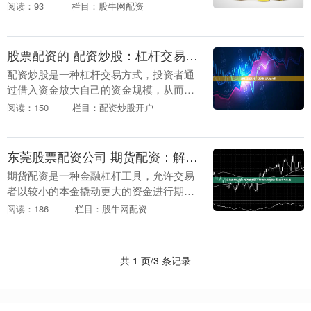
而，杠杆交易也是一把双刃剑，既能带来
阅读：93
栏目：股牛网配资
丰厚的回报，也可能导致巨大的亏损。本
文将为您详细介绍....
股票配资的 配资炒股：杠杆交易，放大收益与风险
配资炒股是一种杠杆交易方式，投资者通
过借入资金放大自己的资金规模，从而提
高收益率。然而，杠杆交易也伴随着更高
阅读：150
栏目：配资炒股开户
的风险。 1.股票：股票是最常见的交易工
具之一，投资....
东莞股票配资公司 期货配资：解锁交易潜能，把握市场机遇
期货配资是一种金融杠杆工具，允许交易
者以较小的本金撬动更大的资金进行期货
交易。通过配资，交易者可以放大收益，
阅读：186
栏目：股牛网配资
同时也能放大风险。 期货配资通过提供资
金杠杆，放大投....
共 1 页/3 条记录