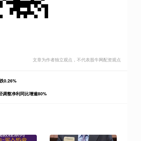
文章为作者独立观点，不代表股牛网配资观点
0.26%
经调整净利同比增逾80%