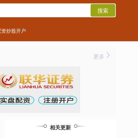
搜索
配资炒股开户
更多
相关更新