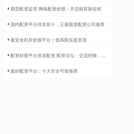
​期货配资监管 网络配资炒股：开启财富新征程
​国内配资平台排名前十，正规股票配资公司推荐
​最安全杠杆炒股平台｜低风险实盘首选
​配资炒股平台首选配资 配资论坛：交流经验，规避风险，稳健投资
​最好配资平台：十大安全可靠推荐