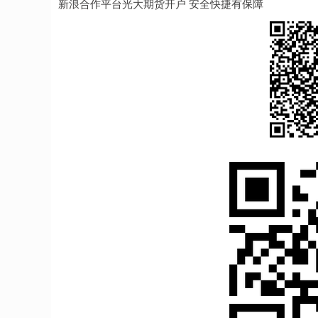
新浪合作平台光大期货开户 安全快捷有保障