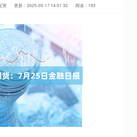
配资
更新：2025-05-17 14:01:32
阅读：193