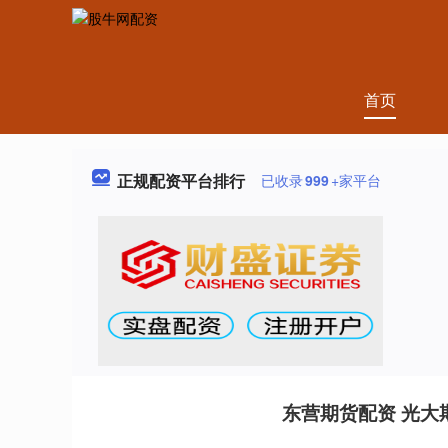
首页
正规配资平台排行
已收录
999
+家平台
东营期货配资 光大