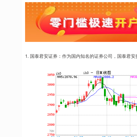
1. 国泰君安证券：作为国内知名的证券公司，国泰君