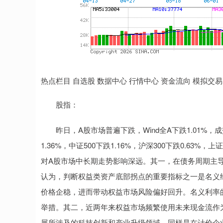
热点栏目 自选股 数据中心 行情中心 资金流向 模拟交易
股指：
昨日，A股市场普遍下跌，Wind全A下跌1.01%，成
1.36%，中证500下跌1.16%，沪深300下跌0.63%
对A股市场中长期走势影响深远。其一，在债务周期主
认为，判断权益类资产底部拐点的重要指标之一是名义
价格企稳，进而带动权益市场风险偏好回升。名义利率
举措。其二，近两年来权益市场频繁使用未来现金流作
展所涉及的科技创新和产业升级领域，同样是在计价企